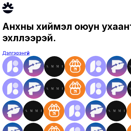
Анхны хиймэл оюун ухаант
эхлүүлээрэй.
Дэлгэрэнгүй