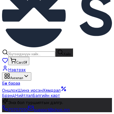
Хайх
Сагс
0₮
Нэвтрэх
Ангилал
Бүх бараа
Онцлох
Шинэ ирсэн
Хямдрал
Брэнд
Нийтлэл
Бэлгийн карт
Энэ бол туршилтын дэлгүүр.
70707010
support@shop.mn