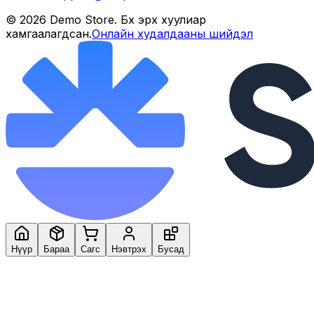
©
2026
Demo Store
. Бүх эрх хуулиар
хамгаалагдсан.
Онлайн худалдааны шийдэл
Нүүр
Бараа
Сагс
Нэвтрэх
Бусад