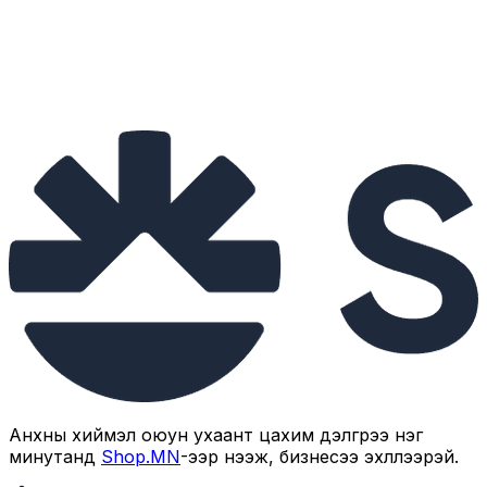
Бүтээгдэхүүн үзэх үү?
Манай дэлгүүрийн шинэ бүтээгдэхүүнүүдтэй танилцана уу.
Бүтээгдэхүүн үзэх
Анхны хиймэл оюун ухаант цахим дэлгүүрээ нэг
минутанд
Shop.MN
-ээр нээж, бизнесээ эхлүүлээрэй.