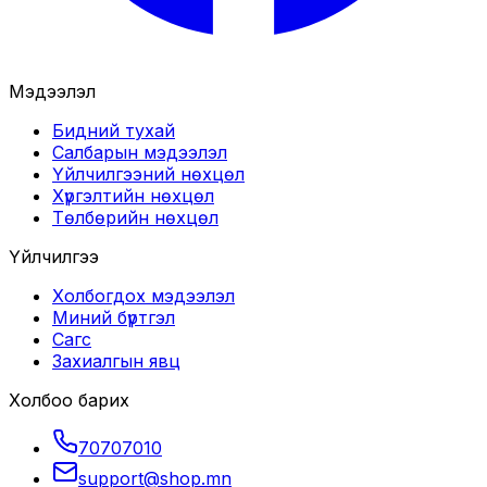
Мэдээлэл
Бидний тухай
Салбарын мэдээлэл
Үйлчилгээний нөхцөл
Хүргэлтийн нөхцөл
Төлбөрийн нөхцөл
Үйлчилгээ
Холбогдох мэдээлэл
Миний бүртгэл
Сагс
Захиалгын явц
Холбоо барих
70707010
support@shop.mn