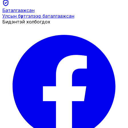
Баталгаажсан
Улсын бүртгэлээр баталгаажсан
Бидэнтэй холбогдох