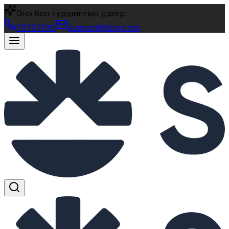
Энэ бол туршилтын дэлгүүр.
70707010
support@shop.mn