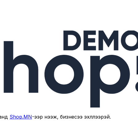
анд
Shop.MN
-ээр нээж, бизнесээ эхлүүлээрэй.