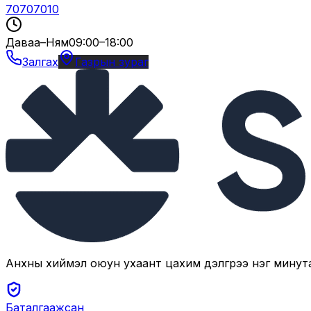
70707010
Даваа–Ням
09:00–18:00
Залгах
Газрын зураг
Анхны хиймэл оюун ухаант цахим дэлгүүрээ нэг минут
Баталгаажсан