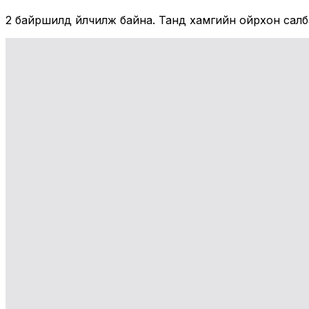
2
байршилд үйлчилж байна. Танд хамгийн ойрхон салба