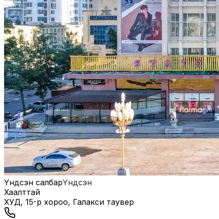
Үндсэн салбар
Үндсэн
Хаалттай
ХУД, 15-р хороо, Галакси таувер