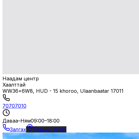
Наадам центр
Хаалттай
WW36+6W8, HUD - 15 khoroo, Ulaanbaatar 17011
70707010
Даваа–Ням
09:00–18:00
Залгах
Газрын зураг