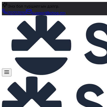
Энэ бол туршилтын дэлгүүр.
70707010
support@shop.mn