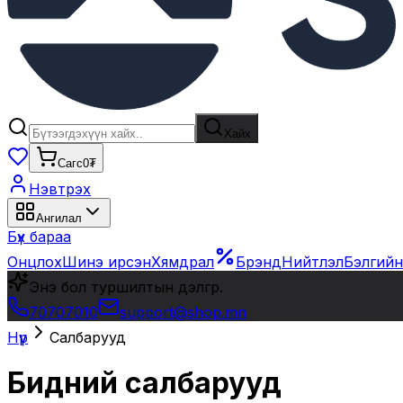
Хайх
Сагс
0₮
Нэвтрэх
Ангилал
Бүх бараа
Онцлох
Шинэ ирсэн
Хямдрал
Брэнд
Нийтлэл
Бэлгийн
Энэ бол туршилтын дэлгүүр.
70707010
support@shop.mn
Нүүр
Салбарууд
Бидний салбарууд