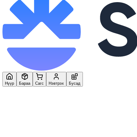
Нүүр
Бараа
Сагс
Нэвтрэх
Бусад