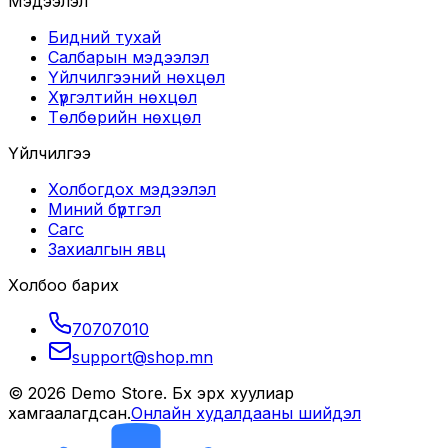
Мэдээлэл
Бидний тухай
Салбарын мэдээлэл
Үйлчилгээний нөхцөл
Хүргэлтийн нөхцөл
Төлбөрийн нөхцөл
Үйлчилгээ
Холбогдох мэдээлэл
Миний бүртгэл
Сагс
Захиалгын явц
Холбоо барих
70707010
support@shop.mn
©
2026
Demo Store
. Бүх эрх хуулиар
хамгаалагдсан.
Онлайн худалдааны шийдэл