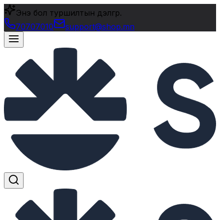
Энэ бол туршилтын дэлгүүр.
70707010
support@shop.mn