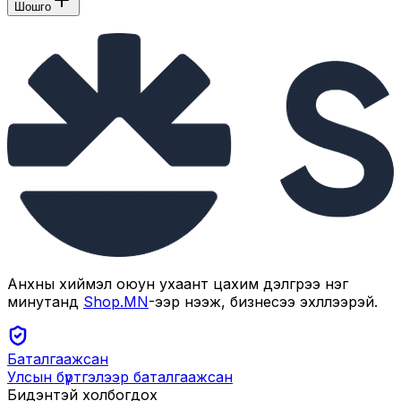
Шошго
Анхны хиймэл оюун ухаант цахим дэлгүүрээ нэг
минутанд
Shop.MN
-ээр нээж, бизнесээ эхлүүлээрэй.
Баталгаажсан
Улсын бүртгэлээр баталгаажсан
Бидэнтэй холбогдох