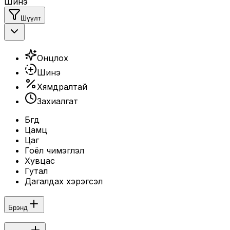
Шинэ
Шүүлт
Онцлох
Шинэ
Хямдралтай
Захиалгат
Бүгд
Цамц
Цаг
Гоёл чимэглэл
Хувцас
Гутал
Дагалдах хэрэгсэл
Брэнд