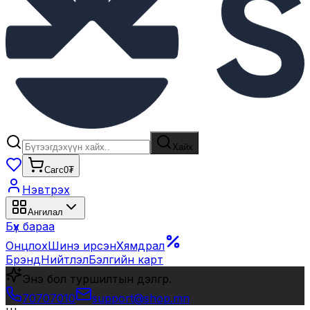
Хайх
Сагс
0₮
Нэвтрэх
Ангилал
Бүх бараа
Онцлох
Шинэ ирсэн
Хямдрал
Брэнд
Нийтлэл
Бэлгийн карт
Энэ бол туршилтын дэлгүүр.
70707010
support@shop.mn