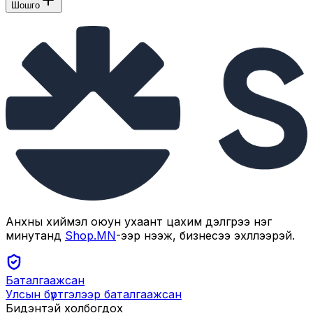
Шошго
Анхны хиймэл оюун ухаант цахим дэлгүүрээ нэг
минутанд
Shop.MN
-ээр нээж, бизнесээ эхлүүлээрэй.
Баталгаажсан
Улсын бүртгэлээр баталгаажсан
Бидэнтэй холбогдох