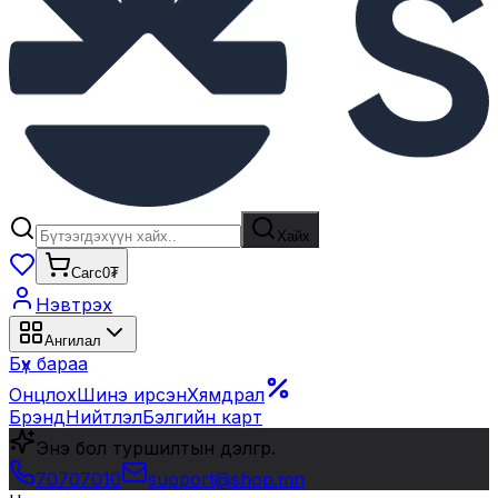
Хайх
Сагс
0₮
Нэвтрэх
Ангилал
Бүх бараа
Онцлох
Шинэ ирсэн
Хямдрал
Брэнд
Нийтлэл
Бэлгийн карт
Энэ бол туршилтын дэлгүүр.
70707010
support@shop.mn