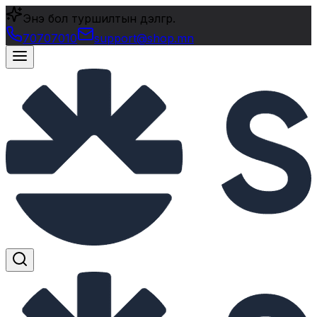
Энэ бол туршилтын дэлгүүр.
70707010
support@shop.mn