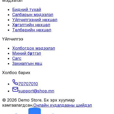
Мэдээлэл
Бидний тухай
Салбарын мэдээлэл
Үйлчилгээний нөхцөл
Хүргэлтийн нөхцөл
Төлбөрийн нөхцөл
Үйлчилгээ
Холбогдох мэдээлэл
Миний бүртгэл
Сагс
Захиалгын явц
Холбоо барих
70707010
support@shop.mn
©
2026
Demo Store
. Бүх эрх хуулиар
хамгаалагдсан.
Онлайн худалдааны шийдэл