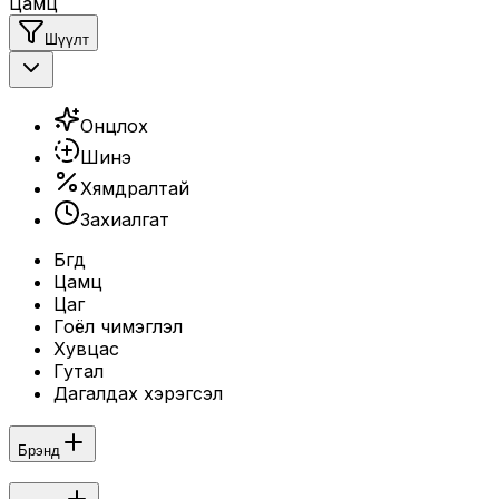
Цамц
Шүүлт
Онцлох
Шинэ
Хямдралтай
Захиалгат
Бүгд
Цамц
Цаг
Гоёл чимэглэл
Хувцас
Гутал
Дагалдах хэрэгсэл
Брэнд